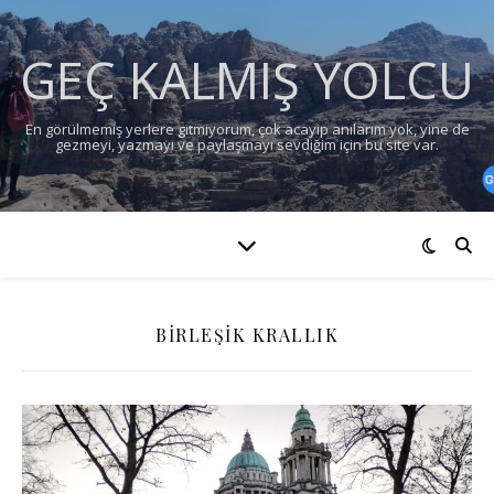
GEÇ KALMIŞ YOLCU
En görülmemiş yerlere gitmiyorum, çok acayip anılarım yok, yine de
gezmeyi, yazmayı ve paylaşmayı sevdiğim için bu site var.
BIRLEŞIK KRALLIK