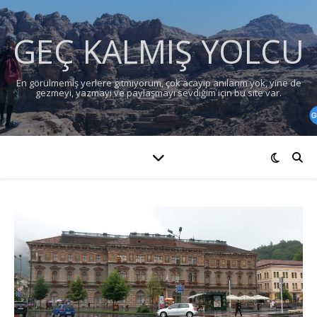
GEÇ KALMIŞ YOLCU
En görülmemiş yerlere gitmiyorum, çok acayip anılarım yok, yine de
gezmeyi, yazmayı ve paylaşmayı sevdiğim için bu site var.