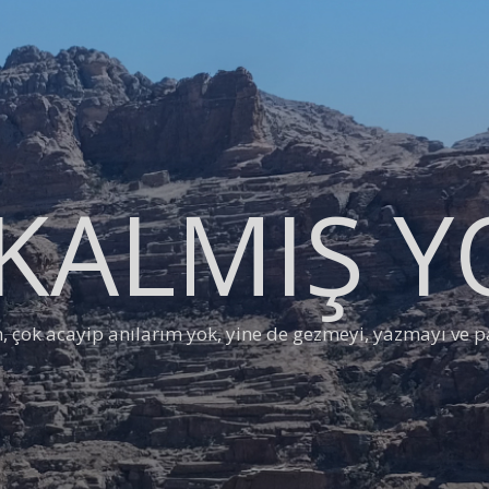
KALMIŞ 
çok acayip anılarım yok, yine de gezmeyi, yazmayı ve pa