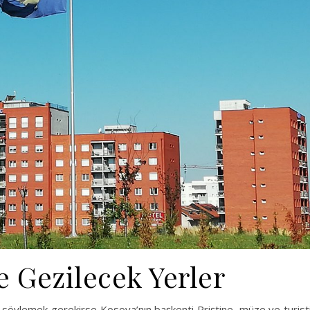
e Gezilecek Yerler
 söylemek gerekirse Kosova’nın başkenti Priştine, müze ve turist