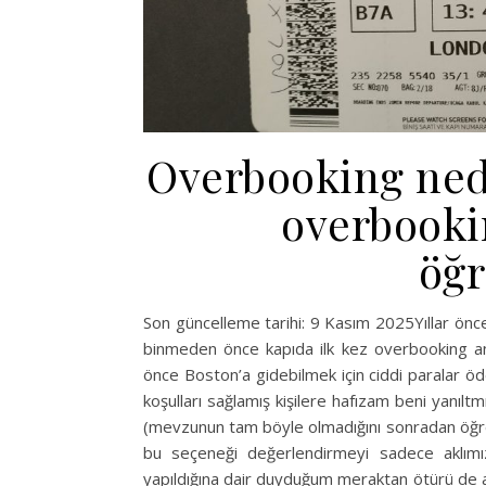
Overbooking nedi
overbook
öğr
Son güncelleme tarihi: 9 Kasım 2025Yıllar önc
binmeden önce kapıda ilk kez overbooking a
önce Boston’a gidebilmek için ciddi paralar ö
koşulları sağlamış kişilere hafızam beni yanıl
(mevzunun tam böyle olmadığını sonradan öğre
bu seçeneği değerlendirmeyi sadece aklımız
yapıldığına dair duyduğum meraktan ötürü de 