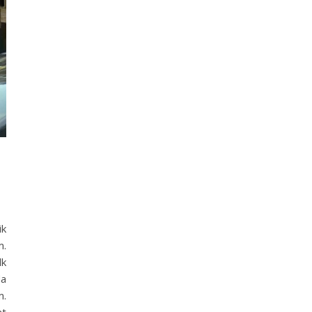
ik
m.
lk
da
m.
at