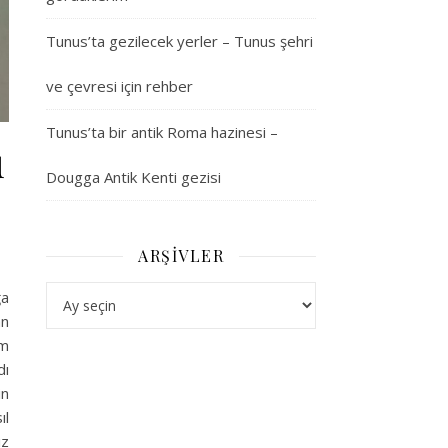
Tunus’ta gezilecek yerler – Tunus şehri
ve çevresi için rehber
Tunus’ta bir antik Roma hazinesi –
ü
Dougga Antik Kenti gezisi
ARŞIVLER
Arşivler
ğa
an
üm
dı
in
ıl
ız