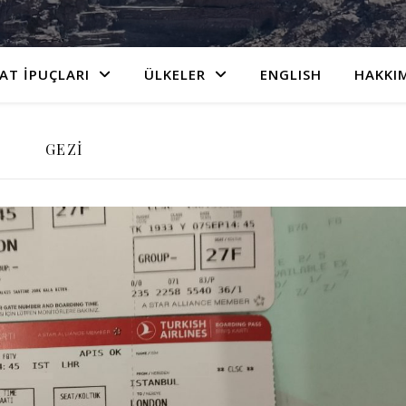
AT İPUÇLARI
ÜLKELER
ENGLISH
HAKKI
GEZI