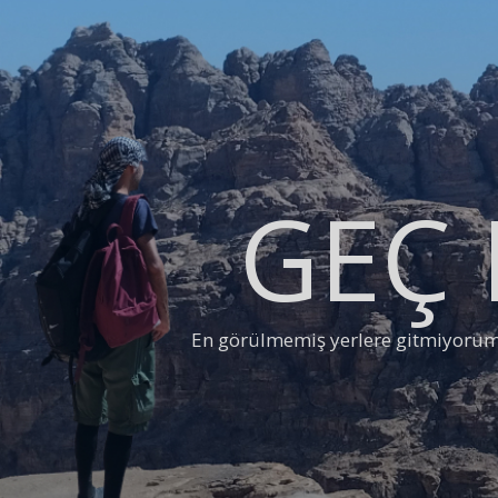
GEÇ 
En görülmemiş yerlere gitmiyorum, 