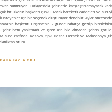
 imkan sunmuyor. Türkiye’deki şehirlerle karşılaştırılamayacak kad
küçük bir ülkenin başkenti çünkü. Ancak hareketli caddeleri ve sürüy
isteyenler için bir seçenek oluşturuyor denebilir. Aylar öncesind
sova’nın başkenti Priştine’nin 2 günde rahatça gezilip bitirilebil
n şehir beni yanıltmadı ve işten izin bile almadan şehrin görüle
ısa süre zarfında. Kosova, tıpkı Bosna Hersek ve Makedonya gib
akınlıktan ötürü…
DAHA FAZLA OKU