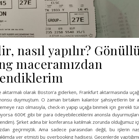
r, nasıl yapılır? Gönüll
ing maceramızdan
endiklerim
e aktarmalı olarak Boston‘a giderken, Frankfurt aktarmasında uça
nonsu duymuştum. O zaman birtakım kalantor şahsiyetlerin bir 
demeye razı olmasıyla, check-in yapıp uçağa binmek için gerekli t
tmıyorsa 600€ gibi bir para ödeyebileceklerini anonsla duyurmuşlar
ndim). Şirket adına bir konferansa katılmak zorunda olduğumuz iç
dan geçirmiştik. Ama sadece parasından değil, bu işlerin nas
aklımda yer etmişti bu overbooking hadisesi. Geçenlerde yaptığım